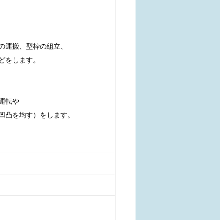
運搬、型枠の組立、
をします。
運転や
凸を均す）をします。