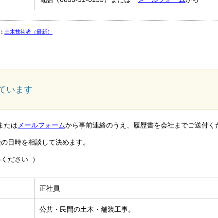
：
土木技術者（最新）
ています
）または
メールフォーム
から事前連絡のうえ、履歴書を会社までご送付く
接の日時を相談して決めます。
ください ）
正社員
公共・民間の土木・舗装工事。