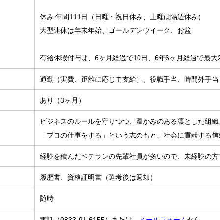
休み 年間111日（日曜・祝日休み、土曜は隔週休み）
大型連休は年末年始、ゴールデンウイーク、お盆
有給休暇付与は、6ヶ月経過で10日、6年6ヶ月経過で最大2
通勤（実費、距離に応じて支給）、役職手当、時間外手当
あり（3ヶ月）
ビジネスのルールを守りつつ、温かみのある凛とした組織
「プロの仕事をする」という志のもと、社会に貢献する信
経験を積んだベテランの先輩社員が多いので、未経験の方
履歴書、資格証明書（選考後は返却）
随時
電話（0833-91-6155）または
メールフォーム
から