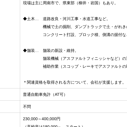
現場は主に周南市で、県東部（柳井・岩国）もあり。
◆土木… 道路改良・河川工事・水道工事など。
機械で土の掘削、ダンプトラックで土・がれきの
コンクリート打設、ブロック積、側溝の据付など
◆舗装… 舗装の新設・維持。
舗装機械（アスファルトフィニッシャなど）の
補助作業（スコップ・レーキでアスファルトの凹
＊関連資格を取得される方について、会社が支援します。
普通自動車免許（AT可）
不問
230,000～400,000円
（高校卒は180,000～ スタート）