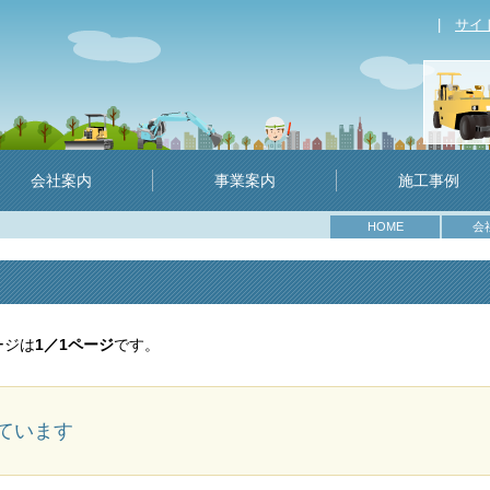
|
サイ
会社案内
事業案内
施工事例
HOME
会
ージは
1／1ページ
です。
ています