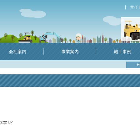
|
サイ
会社案内
事業案内
施工事例
H
12:22 UP